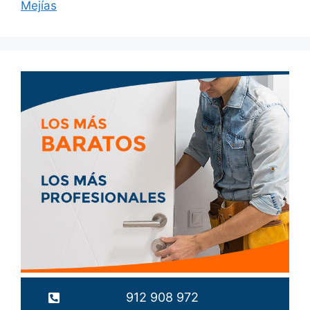
Mejías
912 908 972